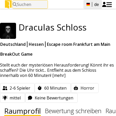
Suchen
de
Draculas Schloss
Deutschland
Hessen
Escape room Frankfurt am Main
BreakOut Game
Stellt euch der mysteriösen Herausforderung! Könnt ihr es
schaffen? Die Uhr tickt... Entflieht aus dem Schloss
innerhalb von 60 Minuten!
[mehr]
2-6
Spieler
60
Minuten
Horror
mittel
Keine Bewertungen
Raumprofil
Bewertung schreiben
Rau