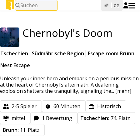
Suchen
de
Chernobyl's Doom
Tschechien
Südmährische Region
Escape room Brünn
Nest Escape
Unleash your inner hero and embark on a perilous mission
at the heart of Chernobyl's aftermath. A deafening
explosion shatters the tranquility, signaling the...
[mehr]
2-5
Spieler
60
Minuten
Historisch
mittel
1 Bewertung
Tschechien:
74. Platz
Brünn:
11. Platz