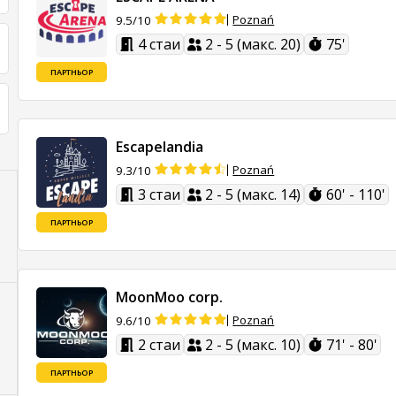
Poznań
9.5/10
4 стаи
2 - 5 (макс. 20)
75'
ПАРТНЬОР
Escapelandia
Poznań
9.3/10
3 стаи
2 - 5 (макс. 14)
60' - 110'
ПАРТНЬОР
MoonMoo corp.
Poznań
9.6/10
2 стаи
2 - 5 (макс. 10)
71' - 80'
ПАРТНЬОР