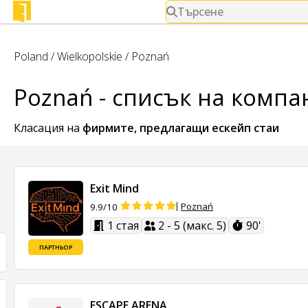
Търсене
Poland
/
Wielkopolskie
/
Poznań
Poznań - списък на комп
Класация на
фирмите, предлагащи
ескейп стаи
Exit Mind
Poznań
9.9/10
1 стая
2 - 5 (макс. 5)
90'
ПАРТНЬОР
ESCAPE ARENA