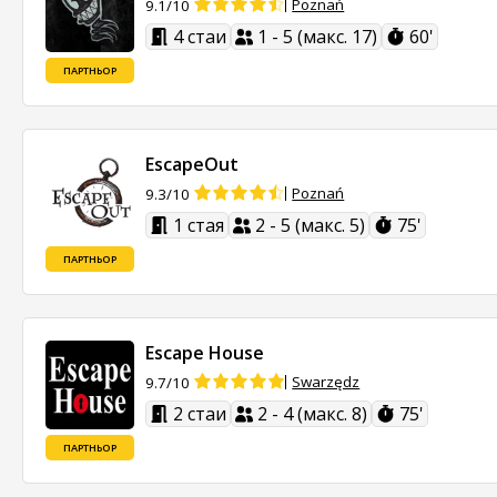
Poznań
9.1/10
4 стаи
1 - 5 (макс. 17)
60'
ПАРТНЬОР
EscapeOut
Poznań
9.3/10
1 стая
2 - 5 (макс. 5)
75'
ПАРТНЬОР
Escape House
Swarzędz
9.7/10
2 стаи
2 - 4 (макс. 8)
75'
ПАРТНЬОР