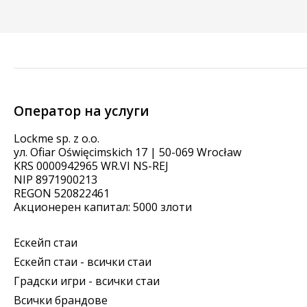
Оператор на услуги
Lockme sp. z o.o.
ул. Ofiar Oświęcimskich 17 | 50-069 Wrocław
KRS 0000942965 WR.VI NS-REJ
NIP 8971900213
REGON 520822461
Акционерен капитал: 5000 злоти
Ескейп стаи
Ескейп стаи - всички стаи
Градски игри - всички стаи
Всички брандове