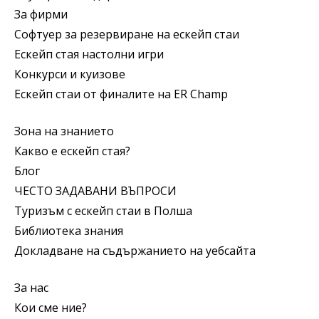
За фирми
Софтуер за резервиране на ескейп стаи
Ескейп стая настолни игри
Конкурси и куизове
Ескейп стаи от финалите на ER Champ
Зона на знанието
Какво е ескейп стая?
Блог
ЧЕСТО ЗАДАВАНИ ВЪПРОСИ
Туризъм с ескейп стаи в Полша
Библиотека знания
Докладване на съдържанието на уебсайта
За нас
Кои сме ние?