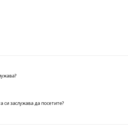
служава?
а си заслужава да посетите?