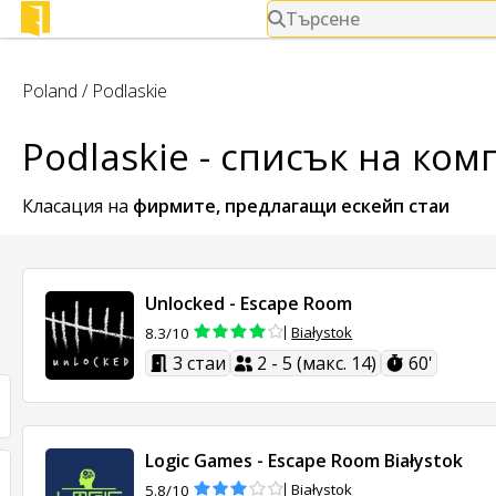
Търсене
Poland
/
Podlaskie
Podlaskie - списък на ко
Класация на
фирмите, предлагащи
ескейп стаи
Unlocked - Escape Room
Białystok
8.3/10
3 стаи
2 - 5 (макс. 14)
60'
Logic Games - Escape Room Białystok
Białystok
5.8/10