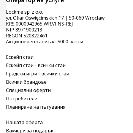
Lockme sp. z o.o.
ул. Ofiar Oświęcimskich 17 | 50-069 Wrocław
KRS 0000942965 WR.VI NS-REJ
NIP 8971900213
REGON 520822461
Акционерен капитал: 5000 злоти
Ескейп стаи
Ескейп стаи - всички стаи
Градски игри - всички стаи
Всички брандове
Специални оферти
Потребители
Планиране на пътувания
Нашата оферта
Ваучери за подарък