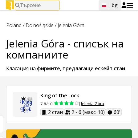
Търсене
bg
Poland
/
Dolnośląskie
/
Jelenia Góra
Jelenia Góra - списък на
компаниите
Класация на
фирмите, предлагащи
ескейп стаи
King of the Lock
Jelenia Góra
7.8/10
2 стаи
2 - 6 (макс. 10)
60'