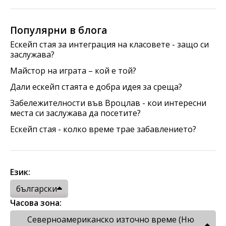
Популярни в блога
Ескейп стая за интеграция на класовете - защо си
заслужава?
Майстор на играта – кой е той?
Дали ескейп стаята е добра идея за среща?
Забележителности във Вроцлав - кои интересни
места си заслужава да посетите?
Ескейп стая - колко време трае забавлението?
Език:
български
Часова зона:
Северноамериканско източно време (Ню