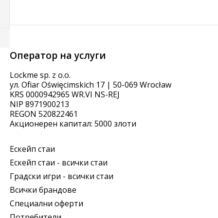
Оператор на услуги
Lockme sp. z o.o.
ул. Ofiar Oświęcimskich 17 | 50-069 Wrocław
KRS 0000942965 WR.VI NS-REJ
NIP 8971900213
REGON 520822461
Акционерен капитал: 5000 злоти
Ескейп стаи
Ескейп стаи - всички стаи
Градски игри - всички стаи
Всички брандове
Специални оферти
Потребители