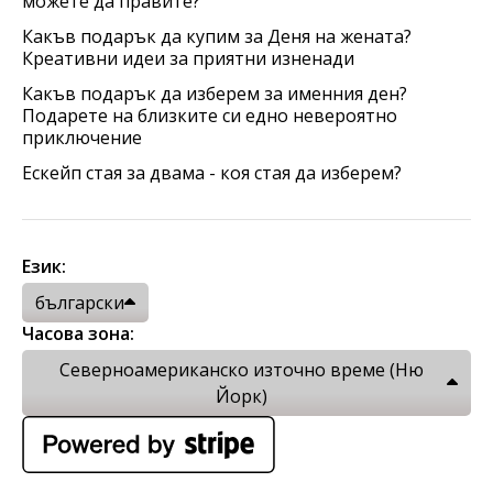
можете да правите?
Какъв подарък да купим за Деня на жената?
Креативни идеи за приятни изненади
Какъв подарък да изберем за именния ден?
Подарете на близките си едно невероятно
приключение
Ескейп стая за двама - коя стая да изберем?
Език:
български
Часова зона:
Северноамериканско източно време (Ню
Йорк)