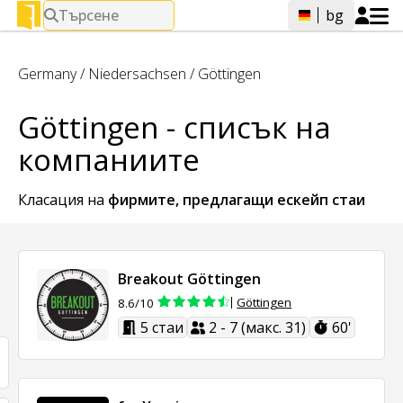
Търсене
bg
Germany
/
Niedersachsen
/
Göttingen
Göttingen - списък на
компаниите
Класация на
фирмите, предлагащи
ескейп стаи
Breakout Göttingen
Göttingen
8.6/10
5 стаи
2 - 7 (макс. 31)
60'