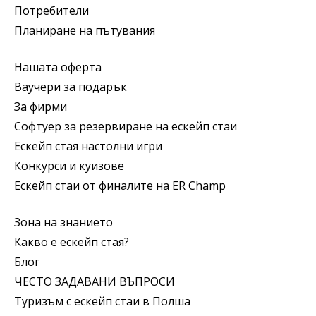
Потребители
Планиране на пътувания
Нашата оферта
Ваучери за подарък
За фирми
Софтуер за резервиране на ескейп стаи
Ескейп стая настолни игри
Конкурси и куизове
Ескейп стаи от финалите на ER Champ
Зона на знанието
Какво е ескейп стая?
Блог
ЧЕСТО ЗАДАВАНИ ВЪПРОСИ
Туризъм с ескейп стаи в Полша