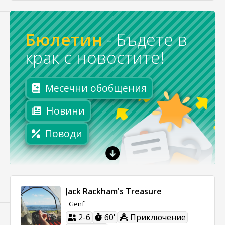
Бюлетин
-
Бъдете в
крак с новостите!
Месечни обобщения
Новини
Поводи
Jack Rackham's Treasure
Genf
2-6
60'
Приключение