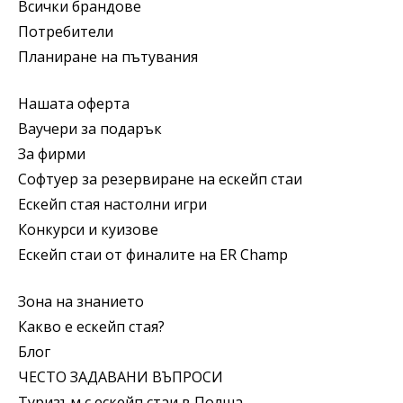
Всички брандове
Потребители
Планиране на пътувания
Нашата оферта
Ваучери за подарък
За фирми
Софтуер за резервиране на ескейп стаи
Ескейп стая настолни игри
Конкурси и куизове
Ескейп стаи от финалите на ER Champ
Зона на знанието
Какво е ескейп стая?
Блог
ЧЕСТО ЗАДАВАНИ ВЪПРОСИ
Туризъм с ескейп стаи в Полша