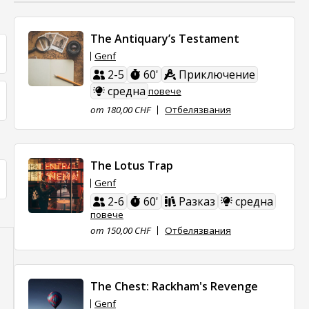
The Antiquary’s Testament
Genf
2-5
60'
Приключение
средна
повече
от 180,00 CHF
Отбелязвания
The Lotus Trap
Genf
2-6
60'
Разказ
средна
повече
от 150,00 CHF
Отбелязвания
The Chest: Rackham's Revenge
Genf