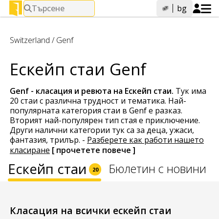
Търсене
bg
Switzerland
/
Genf
Ескейп стаи Genf
Genf - класация и ревюта на
Ескейп стаи
.
Тук има
20 стаи с различна трудност и тематика. Най-
популярната категория стаи в Genf е разказ.
Вторият най-популярен тип стая е приключение.
Други налични категории тук са за деца, ужаси,
фантазия, трилър.
-
Разберете как работи нашето
класиране
[ прочетете повече ]
Ескейп стаи
Бюлетин с новини
20
Класация на всички ескейп стаи