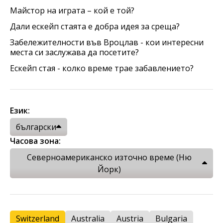
Майстор на играта – кой е той?
Дали ескейп стаята е добра идея за среща?
Забележителности във Вроцлав - кои интересни
места си заслужава да посетите?
Ескейп стая - колко време трае забавлението?
Език:
български
Часова зона:
Северноамериканско източно време (Ню
Йорк)
Switzerland
Australia
Austria
Bulgaria