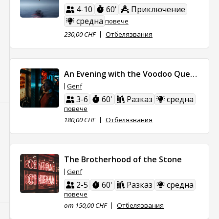
4-10
60'
Приключение
средна
повече
230,00 CHF
Отбелязвания
An Evening with the Voodoo Queen
Genf
3-6
60'
Разказ
средна
повече
180,00 CHF
Отбелязвания
The Brotherhood of the Stone
Genf
2-5
60'
Разказ
средна
повече
от 150,00 CHF
Отбелязвания