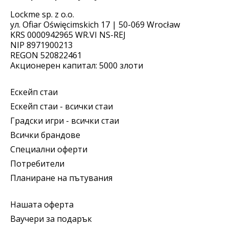
Lockme sp. z o.o.
ул. Ofiar Oświęcimskich 17 | 50-069 Wrocław
KRS 0000942965 WR.VI NS-REJ
NIP 8971900213
REGON 520822461
Акционерен капитал: 5000 злоти
Ескейп стаи
Ескейп стаи - всички стаи
Градски игри - всички стаи
Всички брандове
Специални оферти
Потребители
Планиране на пътувания
Нашата оферта
Ваучери за подарък