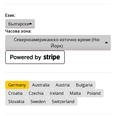
Език:
български
Часова зона:
Северноамериканско източно време (Ню
Йорк)
Germany
Australia
Austria
Bulgaria
Croatia
Czechia
Ireland
Malta
Poland
Slovakia
Sweden
Switzerland