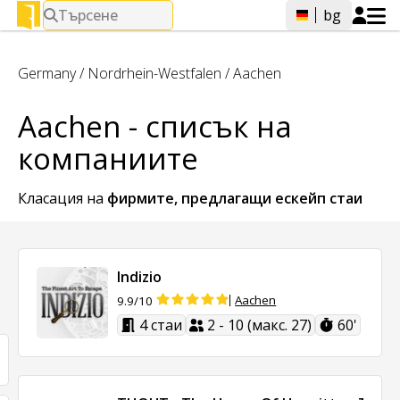
Търсене
bg
Germany
/
Nordrhein-Westfalen
/
Aachen
Aachen - списък на
компаниите
Класация на
фирмите, предлагащи
ескейп стаи
Indizio
Aachen
9.9/10
4 стаи
2 - 10 (макс. 27)
60'