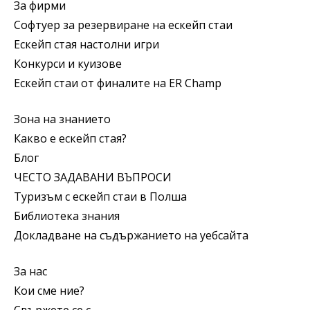
За фирми
Софтуер за резервиране на ескейп стаи
Ескейп стая настолни игри
Конкурси и куизове
Ескейп стаи от финалите на ER Champ
Зона на знанието
Какво е ескейп стая?
Блог
ЧЕСТО ЗАДАВАНИ ВЪПРОСИ
Туризъм с ескейп стаи в Полша
Библиотека знания
Докладване на съдържанието на уебсайта
За нас
Кои сме ние?