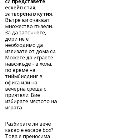
си представете
ескейп стая,
затворена в кутия
.
Вътре ви очакват
множество пъзели.
За да започнете,
дори не е
необходимо да
излизате от дома си.
Можете да играете
навсякъде - в хола,
по време на
тиймбилдинг в
офиса или на
вечерна среща с
приятели. Вие
избирате мястото на
играта.
Разбирате ли вече
какво е escape box?
Това е преносима