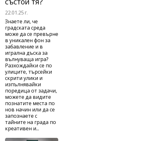
състои тя?
22.01.25 г.
Знаете ли, че
градската среда
може да се превърне
в уникален фон за
забавление и в
игрална дъска за
вълнуваща игра?
Разхождайки се по
улиците, търсейки
скрити улики и
изпълнявайки
поредица от задачи,
можете да видите
познатите места по
нов начин или да се
запознаете с
тайните на града по
креативен и...