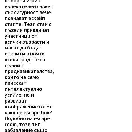
отборни игри с
увлекателен сюжет
със сигурност вече
познават ескейп
стаите. Тези стаи с
пъзели привличат
участници от
всички възрасти и
могат да бъдат
открити в почти
всеки град. Те са
пълни с
предизвикателства,
които не само
изискват
интелектуално
усилие, но и
развиват
въображението. Но
какво е escape box?
Подобно на escape
room, този тип
забавление също