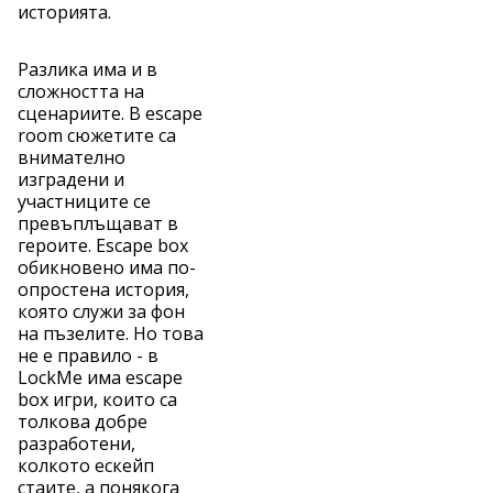
историята.
Разлика има и в
сложността на
сценариите. В escape
room сюжетите са
внимателно
изградени и
участниците се
превъплъщават в
героите. Escape box
обикновено има по-
опростена история,
която служи за фон
на пъзелите. Но това
не е правило - в
LockMe има escape
box игри, които са
толкова добре
разработени,
колкото ескейп
стаите, а понякога