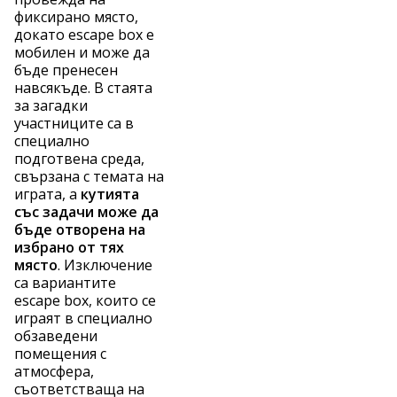
фиксирано място,
докато escape box е
мобилен и може да
бъде пренесен
навсякъде. В стаята
за загадки
участниците са в
специално
подготвена среда,
свързана с темата на
играта, а
кутията
със задачи може да
бъде отворена на
избрано от тях
място
. Изключение
са вариантите
escape box, които се
играят в специално
обзаведени
помещения с
атмосфера,
съответстваща на