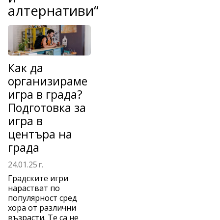
алтернативи“
Как да
организираме
игра в града?
Подготовка за
игра в
центъра на
града
24.01.25 г.
Градските игри
нарастват по
популярност сред
хора от различни
възрасти. Те са не