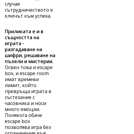
случая
сътрудничеството е
ключът към успеха.
Приликата е и в
същността на
играта -
разгадаване на
шифри, решаване на
пъзели и мистерии
.
Освен това и escape
box, и escape room
имат времеви
лимит, който
превръща играта в
състезание с
часовника и носи
много емоции.
Понякога обаче
escape box
позволява игра без
ограничение във