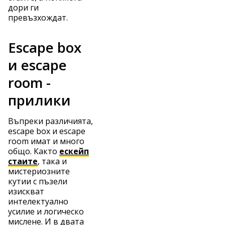
дори ги
превъзхождат.
Escape box
и escape
room -
прилики
Въпреки различията,
escape box и escape
room имат и много
общо. Както
ескейп
стаите
, така и
мистериозните
кутии с пъзели
изискват
интелектуално
усилие и логическо
мислене. И в двата