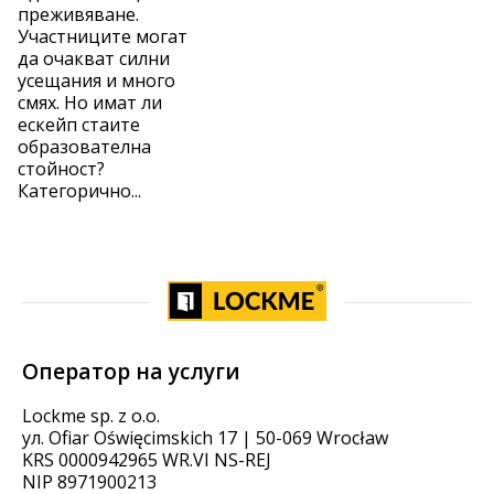
преживяване.
Участниците могат
да очакват силни
усещания и много
смях. Но имат ли
ескейп стаите
образователна
стойност?
Категорично...
Оператор на услуги
Lockme sp. z o.o.
ул. Ofiar Oświęcimskich 17 | 50-069 Wrocław
KRS 0000942965 WR.VI NS-REJ
NIP 8971900213