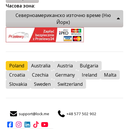
Часова зона:
Северноамериканско източно време (Ню
Йорк)
Poland
Australia
Austria
Bulgaria
Croatia
Czechia
Germany
Ireland
Malta
Slovakia
Sweden
Switzerland
support@lock.me
+48 577 502 902