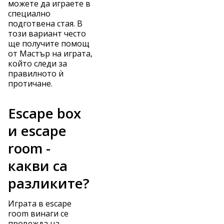
можете да играете в
специално
подготвена стая. В
този вариант често
ще получите помощ
от Мастър на играта,
който следи за
правилното ѝ
протичане.
Escape box
и escape
room -
какви са
разликите?
Играта в escape
room винаги се
провежда на