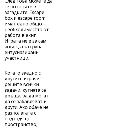
След това можете да
се потопите в
загадките. Escape
box и escape room
имат едно общо -
необходимостта от
работа в екип.
Играта не е за сам
човек, а за група
ентусиазирани
участници.
Когато заедно с
другите играчи
решите всички
задачи, кутията се
връща, за да могат
да се забавляват и
други. Ако обаче не
разполагате с
подходящо
пространство,