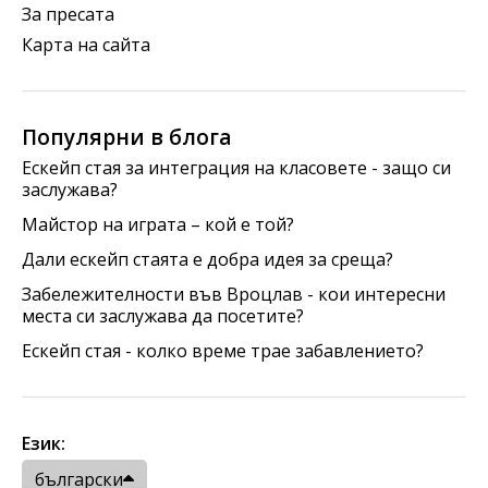
За пресата
Карта на сайта
Популярни в блога
Ескейп стая за интеграция на класовете - защо си
заслужава?
Майстор на играта – кой е той?
Дали ескейп стаята е добра идея за среща?
Забележителности във Вроцлав - кои интересни
места си заслужава да посетите?
Ескейп стая - колко време трае забавлението?
Език:
български