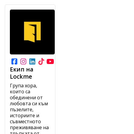
Екип на
Lockme
Група хора,
които са
обединени от
любовта си към
пъзелите,
историите и
съвместното
преживяване на
тръпката от