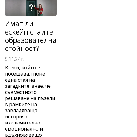
Имат ли
ескейп стаите
образователна
стойност?
5.11.24 г.
Всеки, който е
посещавал поне
една стая на
загадките, знае, че
съвместното
решаване на пъзели
в рамките на
завладяваща
история е
изключително
емоционално и
вдъхновяващо