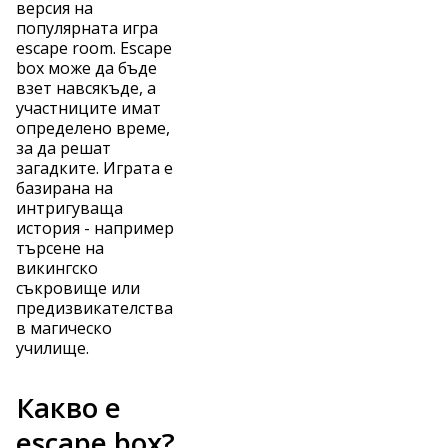
версия на
популярната игра
escape room. Escape
box може да бъде
взет навсякъде, а
участниците имат
определено време,
за да решат
загадките. Играта е
базирана на
интригуваща
история - например
търсене на
викингско
съкровище или
предизвикателства
в магическо
училище.
Какво е
escape box?