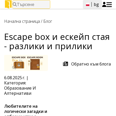
Търсене
bg
Начална страница
/
Блог
Escape box и ескейп стая
- разлики и прилики
Обратно към блога
6.08.2025 г.
|
Категория:
Образование И
Алтернативи
Любителите на
логически загадки и