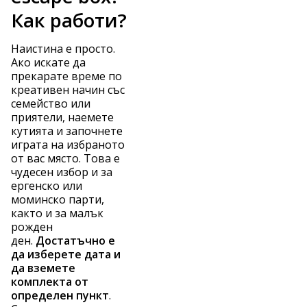
Как работи?
Наистина е просто.
Ако искате да
прекарате време по
креативен начин със
семейство или
приятели, наемете
кутията и започнете
играта на избраното
от вас място. Това е
чудесен избор и за
ергенско или
моминско парти,
както и за малък
рожден
ден.
Достатъчно е
да изберете дата и
да вземете
комплекта от
определен пункт
.