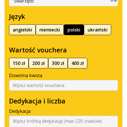
Język
angielski
niemiecki
polski
ukraiński
Wartość vouchera
150 zł
200 zł
300 zł
400 zł
Dowolna kwota
Dedykacja i liczba
Dedykacja