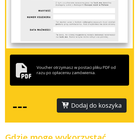
Voucher otrzymasz w postaci pliku PDF od
razu po opłaceniu zamówienia.
---
Dodaj do koszyka
Gdzie mogę wykorzystać