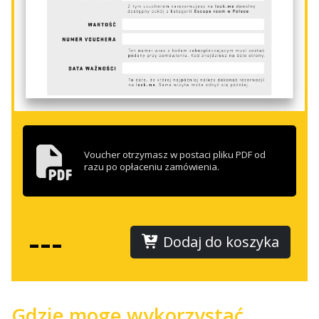
Voucher otrzymasz w postaci pliku PDF od
razu po opłaceniu zamówienia.
---
Dodaj do koszyka
Gdzie mogę wykorzystać