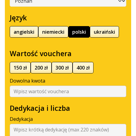
Język
angielski
niemiecki
polski
ukraiński
Wartość vouchera
150 zł
200 zł
300 zł
400 zł
Dowolna kwota
Dedykacja i liczba
Dedykacja