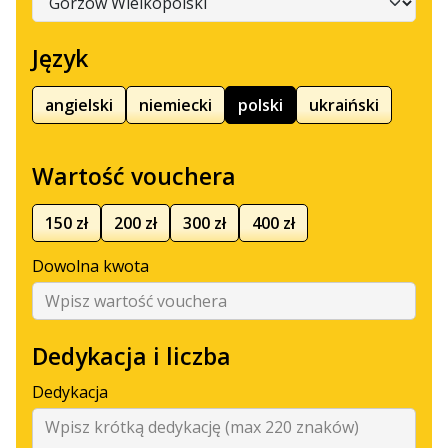
Język
angielski
niemiecki
polski
ukraiński
Wartość vouchera
150 zł
200 zł
300 zł
400 zł
Dowolna kwota
Dedykacja i liczba
Dedykacja