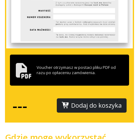
Voucher otrzymasz w postaci pliku PDF od
razu po opłaceniu zamówienia.
---
Dodaj do koszyka
Gdzie mogę wykorzystać