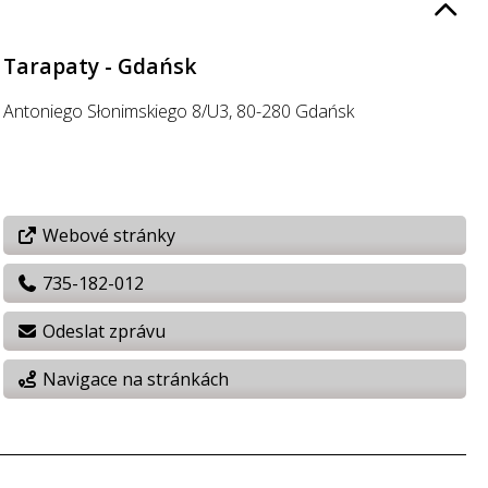
Tarapaty - Gdańsk
Antoniego Słonimskiego 8/U3, 80-280 Gdańsk
Webové stránky
735-182-012
Odeslat zprávu
Navigace na stránkách