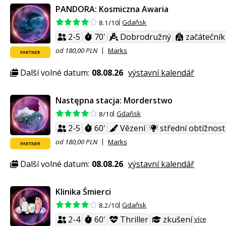
PANDORA: Kosmiczna Awaria
Gdaňsk
8.1/10
2-5
70'
Dobrodružný
začátečník
od 180,00 PLN
Marks
PARTNER
Další volné datum:
08.08.26
výstavní kalendář
Następna stacja: Morderstwo
Gdaňsk
8/10
2-5
60'
Vězení
střední obtížnost
od 180,00 PLN
Marks
PARTNER
Další volné datum:
08.08.26
výstavní kalendář
Klinika Śmierci
Gdaňsk
8.2/10
2-4
60'
Thriller
zkušení
více