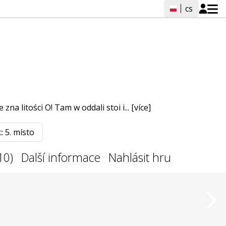
cs
na litości O! Tam w oddali stoi i...
[více]
:
5. místo
10)
Další informace
Nahlásit hru