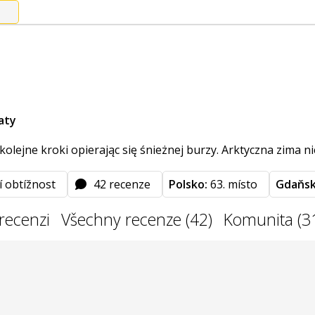
aty
lejne kroki opierając się śnieżnej burzy. Arktyczna zima nie z
í obtížnost
42 recenze
Polsko:
63. místo
Gdaňsk
recenzi
Všechny recenze (42)
Komunita (3